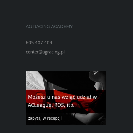
AG RACING ACADEMY
605 407 404
center@agracing.pl