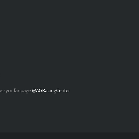
k
 naszym fanpage
@AGRacingCenter