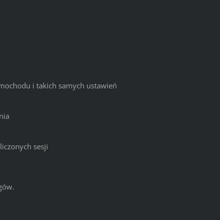
amochodu i takich samych ustawień
nia
iczonych sesji
ngów.