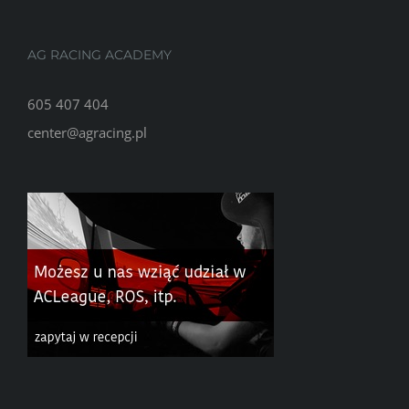
AG RACING ACADEMY
605 407 404
center@agracing.pl