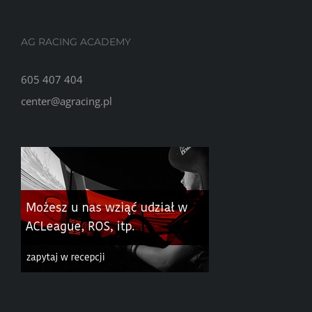
AG RACING ACADEMY
605 407 404
center@agracing.pl