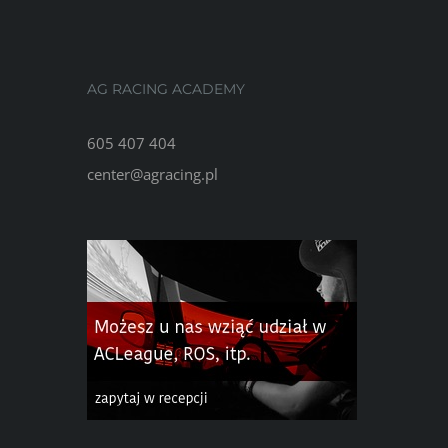
AG RACING ACADEMY
605 407 404
center@agracing.pl