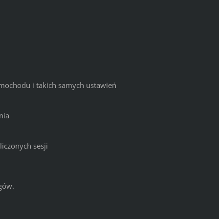
amochodu i takich samych ustawień
nia
iczonych sesji
ngów.