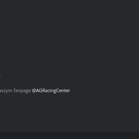
k
 naszym fanpage
@AGRacingCenter