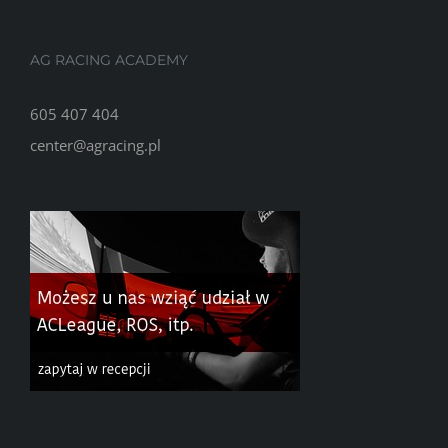
AG RACING ACADEMY
605 407 404
center@agracing.pl