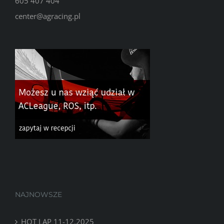
605 407 404
center@agracing.pl
NAJNOWSZE
HOT LAP 11-12.2025