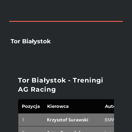
Tor Białystok
Tor Białystok - Treningi
AG Racing
Pozycja
Kierowca
Auto
1
Krzysztof Surawski
BMW1