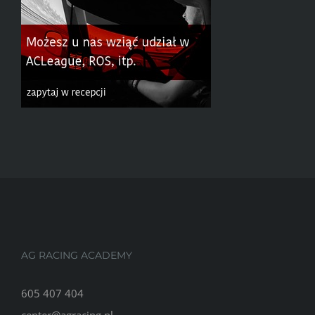
AG RACING ACADEMY
605 407 404
center@agracing.pl