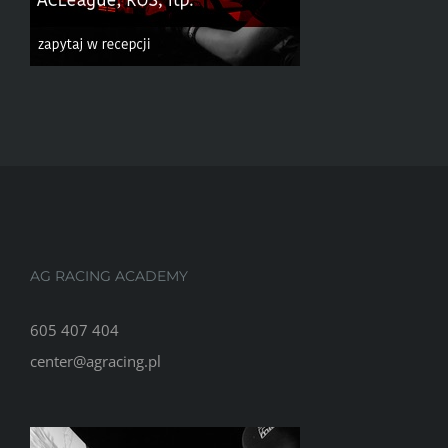
AG RACING ACADEMY
605 407 404
center@agracing.pl